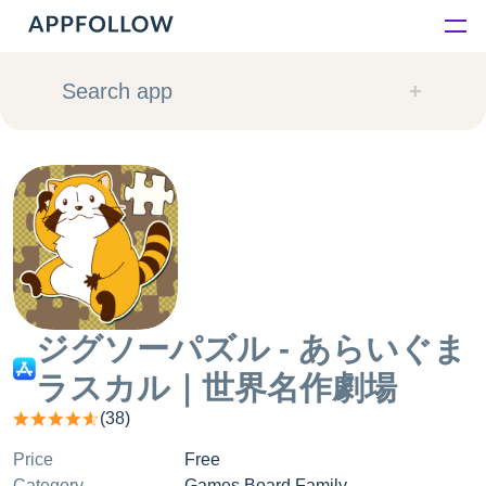
Platform
Search app
Solutions
Consultancy
Customers
Resources
ジグソーパズル - あらいぐま
ラスカル｜世界名作劇場
Pricing
(
38
)
Price
Free
Category
Games Board Family