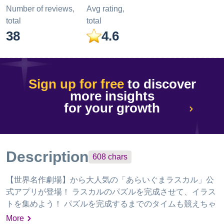
Number of reviews,
Avg rating,
total
total
38
4.6
Sign up for free
to discover
more insights
for your growth
Description
608
chars
【世界名作劇場】から大人気の「あらいぐまラスカル」公
式アプリが登場！ ラスカルのパズルを完成させて、イラス
トを集めよう！ パズルを完成するまでのタイムも競えちゃ
う！ ピース数も"簡単"と"難しい"が選べるから！
More