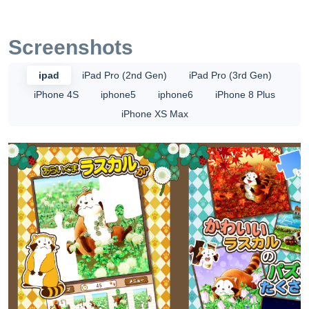
=========≪パズルの楽しみ方≫========== ◆選べる２
つのモード！ 幅広い年齢層の皆様も遊べる！、 かんたん(6
ピース)・むずかしい(20ピース)の、 ２モードで遊べるよ！
Screenshots
◆可愛いラスカルがたくさん！ パズルの数も豊富で可愛い
イラストがたくさん！ 何度遊んでも楽しい可愛い！ パズル
ipad
iPad Pro (2nd Gen)
iPad Pro (3rd Gen)
完成したら待受画像にも使ってみてね！ ◆スコアタイムも
iPhone 4S
iphone5
iphone6
iPhone 8 Plus
計れる！ パズルが完成するまでのタイムが計れるよ！
iPhone XS Max
TwitterやSNSへスコアを共有しちゃおう！ ジグソーパズル
は指だけの簡単操作なので誰でも楽しく簡単に遊べる！ ジ
グソーパズルでお集中力･創造性･色の認識力がつく！ 是非
みんなで一緒に遊んでみて下さい。 もちろ通勤通学の暇つ
ぶし等にも是非遊んでみて下さい。 さぁ「ジグソーパズ
ル」でラスカルと遊ぼう！ ラスカルが君を待っています！
RedinCの他のアプリにも注目！ この他のアプリも要チェ
ック！！！ 【世界名作劇場】 あらいぐまラスカル
(C)NIPPON ANIMATION CO.,LTD. 公式HP: http://araiguma-
rascal.com/