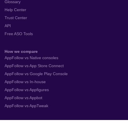
Glossary
Help Center
Trust Center
API
Free ASO Tools
How we compare
AppFollow vs Native consoles
AppFollow vs App Store Connect
AppFollow vs Google Play Console
AppFollow vs In-house
AppFollow vs Appfigures
AppFollow vs Appbot
AppFollow vs AppTweak
Integrations