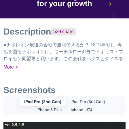
for your growth
Description
529
chars
●ナポレオン最後の会戦で勝利できるか？ 1815年6月、再
起を図るナポレオンは、ワーテルロー郊外でイギリス・プ
ロイセン同盟軍と戦います。この会戦をヘクスとダイスを
用いたシステムで再現。プレイヤーは司令官として戦力ユ
More
ニットを操作し、移動・戦闘を繰り返します。またキャン
ペーンシナリオでは、進路プランと戦闘序列で部隊配置を
行います。 ●収録シナリオ • チュートリアル「キャンペー
Screenshots
ンルール」「通常ルール（リニーの戦い）」「オプション
機能」 • キャンペーンシナリオ「ワーテルロー戦役」 • ヒ
iPad Pro (2nd Gen)
iPad Pro (3rd Gen)
ストリカルシナリオ「リニーの戦い」「ワーテルローの戦
iPhone 8 Plus
iphone_d74
い」 • 仮想シナリオ「カトルブラの戦い」「ワーヴルの戦
い」 • 歴史コンテンツ「皇帝陛下万歳」 ●ワーテルローの
戦いとは 1815年、フランス皇帝に復帰したナポレオンは対