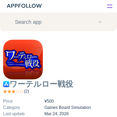
Platform
Search app
Solutions
Consultancy
Customers
Resources
ワーテルロー戦役
(
2
)
Pricing
Price
¥500
Category
Games Board Simulation
Last update
Mar 24, 2026