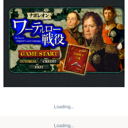
仏大同盟を打破すべく、オランダに布陣するイギリス軍へ
の攻撃を決意しました。この地にはイギリス軍のほか、オ
ランダやドイツ諸侯、プロイセン軍も存在し、特に軍制改
革を終えたプロイセン軍は強力でした。そこでナポレオン
は、まずプロイセン軍を撃破して、損耗して攻撃力を失っ
た間にイギリス軍を撃破する作戦を立てます。こうして戦
いは始まります。
Loading...
Loading...