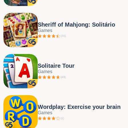
Sheriff of Mahjong: Solitário
Games
(
74
)
Solitaire Tour
Games
(
33
)
Wordplay: Exercise your brain
Games
(
1
)