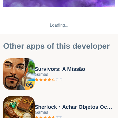
FASCINANTES A cidade está cheia de personagens incrívei
esperando por você! Resolva mistérios e enigmas para tentar
salvar os habitantes. Curta as histórias envolventes deste sin
jogo de quebra-cabeças e descubra o que realmente acontec
Loading...
QUEBRA-CABEÇAS EM QUALQUER LUGAR Agora você p
resolver mistérios, curtir jogos de procurar e combinar itens 
qualquer lugar. Este jogo de mistério pode ser jogado off-line,
Other apps of this developer
você pode levar esta aventura de objetos ocultos aonde quer
vá! Ajude Rosemary a salvar a irmã e desvende os segredos
causaram o colapso da cidade. Baixe Twilight Land e comec
jornada mística hoje mesmo! Embora este jogo seja
Survivors: A Missão
absolutamente gratuito para jogar, você pode desbloquear b
Games
opcionais através de compras dentro do app. Você pode desa
(
515
)
as compras dentro do aplicativo usando as configurações do
dispositivo. Você pode curtir o jogo com ou sem conexão de
Internet. ____________________________ Jogo disponível 
inglês, francês, alemão, italiano, japonês, coreano, russo, ch
Sherlock・Achar Objetos Ocultos
simplificado, espanhol. _____________________________
Games
Inscreva-se para receber um resumo semanal das novidades
(
371
)