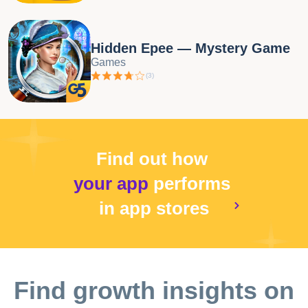
Hidden Epee — Mystery Game
Games
(
3
)
Find out how
your app
performs
in app stores
Find growth insights on