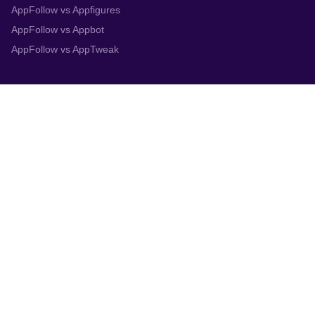
AppFollow vs Appfigures
AppFollow vs Appbot
AppFollow vs AppTweak
Integrations
App Store Connect
Google Play Console
Zendesk
Slack
Trustpilot
Salesforce
Helpshift
More
System status
Terms
Privacy policy