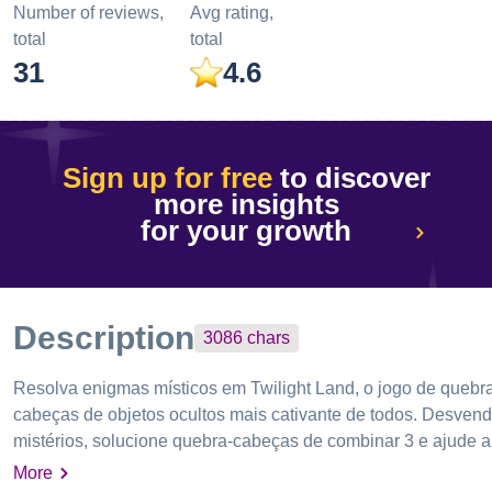
Number of reviews,
Avg rating,
total
total
31
4.6
Sign up for free
to discover
more insights
for your growth
Description
3086
chars
Resolva enigmas místicos em Twilight Land, o jogo de quebr
cabeças de objetos ocultos mais cativante de todos. Desven
mistérios, solucione quebra-cabeças de combinar 3 e ajude a
recuperar uma pequena cidade enquanto desbloqueia bônus
More