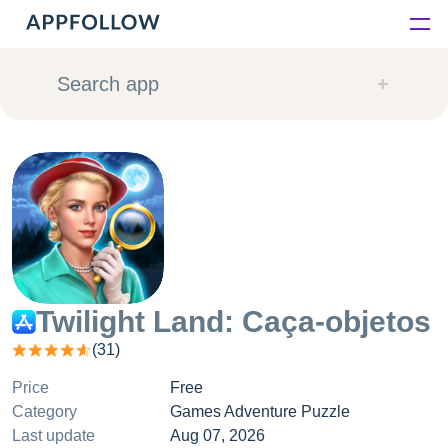
Platform
Search app
Solutions
Consultancy
Customers
Resources
Twilight Land: Caça-objetos
(
31
)
Pricing
Price
Free
Category
Games Adventure Puzzle
Last update
Aug 07, 2026