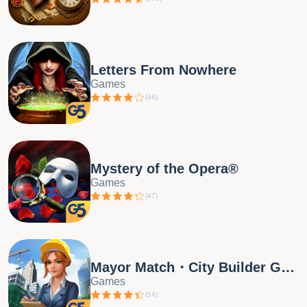
G5 Games! https://www.g5.com/e-mail
______________________________ G5 Games — World of
Adventures™! Colecione todos os jogos! Pesquise "g5" na A
Store! ______________________________ Acesse nosso sit
Letters From Nowhere
https://www.g5.com Assista a vídeos:
Games
https://www.youtube.com/g5enter Encontre a G5:
(
46
)
https://www.facebook.com/g5games Siga a G5:
https://www.instagram.com/g5games Acompanhe a G5:
https://x.com/g5games Termos de Serviço:
https://www.g5.com/termsofservice Termos complementares 
Mystery of the Opera®
contrato de licença do usuário final da G5:
Games
https://www.g5.com/G5_End_User_License_Supplemental_T
(
47
)
Mayor Match・City Builder Games
Games
(
14
)