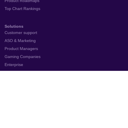
Product Roadmaps
Top Chart Rankings
Solutions
Customer support
ASO & Marketing
Product Managers
Gaming Companies
Enterprise
Resources
Blog
Webinars
Academy
Glossary
Help Center