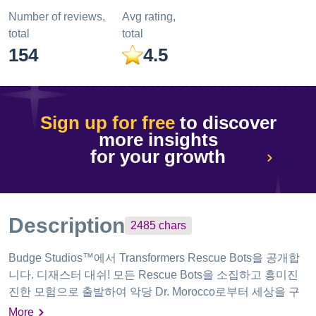
Number of reviews,
Avg rating,
total
total
154
4.5
Sign up for free
to discover
more insights
for your growth
Description
2485
chars
Budge Studios™에서 Transformers Rescue Bots을 공개합
니다. 디재스터 대쉬! 모든 Rescue Bots을 소집하고 흥미진
진한 모험으로 출발하여 악당 Dr. Morocco로부터 세상을 구
하세요! 시민을 구하고 재해를 벗어나고 Morbots을 추격하세
More