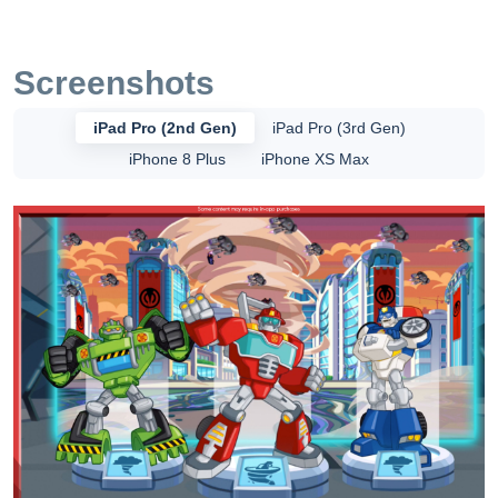
요. 장애물을 피하고, Energon을 수집하고, Bot에서 자동차
로, 서사시적인 DinoBot으로 변화하세요! 구조하러 가세요!
가장 서사적인 모험이 기다리고 있어요. • Griffin Rock 등 주
Screenshots
요 네 도시에서 흥미로운 임무를 완수하세요. • Bot 모드에서
특수 점프력을 이용하여 시민들을 구하세요. • 자동차 모드에
iPad Pro (2nd Gen)
iPad Pro (3rd Gen)
서 빨리 탑승하여 사악한 Morbot을 잡으세요. • Energon을 수
iPhone 8 Plus
iPhone XS Max
집하고 거대한 DinoBot이 되세요! • 용암류, 쓰나미, 산사태,
토네이도를 벗어나세요! • 유성우, 번개, 빙하 해일 및 버려진
차들을 피하세요! • Rescue Bots과 협력하여 Morbot King을
파괴하세요. • 사악한 Disaster Machine을 제거하고 세계를
구하세요. • 보너스: Optimus Prime, Bumblebee 및
Quickshadow로 플레이하세요! 각각 자체 모드와 파워 업이
있는 7가지 RESCUE BOTS • HEATWAVE: Fire-Bot, 아파토
사우루스 워터 블라스트 포함 • CHASE: Police-Bot, 스테고
사우루스 실드 포함 • BLADES: Copter-Bot, 익룡 토네이도
포함 • BOULDER: Construction-Bot, 트리케라톱스 배터링
램 포함 • OPTIMUS PRIME: Autobot 리더, 티렉스 로어 포함
• BUMBLEBEE: 전설적인 Autobot 스카우트, 렙터 립 포함 •
QUICKSHADOW: Spy-Bot과 새 구성원, 대싱 슬래시 포함