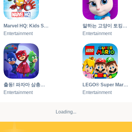
이용 약관 / 최종사용자 라이선스 동의서 본 애플리케이션에
는 다음 링크를 통해 확인할 수 있는 최종사용자 라이선스 동
의서가 적용됩니다. https://budgestudios.com/en/legal-
embed/eula/ BUDGE STUDIOS 소개 Budge StudiosTM는
Marvel HQ: Kids Super Hero Fun
말하는 고양이 토킹안젤라 (아이패드용)
혁신과 창의력 그리고 재미를 통해 전세계의 어린이에게 즐
Entertainment
Entertainment
거움과 교육을 제공하겠다는 사명으로 2010년에 설립되었습
니다. 당사의 품질 높은 앱 포트폴리오는 Barbie, Thomas &
Friends, Strawberry Shortcake, Caillou, The Smurfs, Miss
Hollywood, Hello Kitty 및 Crayola와 같은 고유의 자산과 브
랜드 사용권을 가진 자산으로 이루어져 있습니
다. Budge Studios는 안전 및 연령 적절성에 대한 최고의 기
준을 유지하고 있으며 스마트폰과 태블릿을 위한 어린이용
출동! 파자마 삼총사: 달빛 아래 영웅들
LEGO® Super Mario™
앱 분야에서 선두주자가 되었습니다. 웹사이트:
Entertainment
Entertainment
www.budgestudios.com 페이스북 좋아요:
facebook.com/budgestudios 트위터 팔로우: @budgestudios
앱 트레일러 보기: youtube.com/budgestudios 궁금한 점이
Loading...
있나요? 항상 여러분의 질문이나 제안, 의견을 기다리고 있
어요. 언제든지 support@budgestudios.ca로 연락해주세요.
TRANSFORMERS와 모든 관련 캐릭터는 Hasbro의 등록상