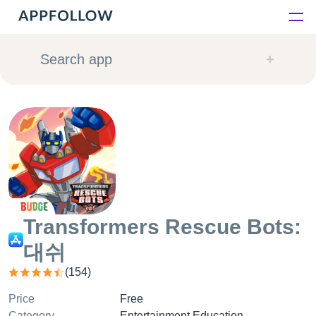
Platform
Search app
Solutions
Consultancy
Customers
Resources
Transformers Rescue Bots:
대쉬
Pricing
(
154
)
Price
Free
Category
Entertainment Education