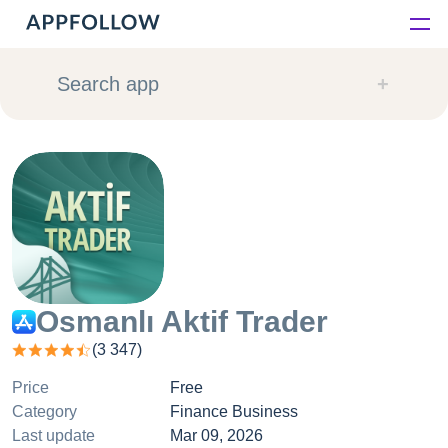
Platform
Search app
Solutions
Consultancy
Customers
Resources
Osmanlı Aktif Trader
(
3 347
)
Pricing
Price
Free
Category
Finance Business
Last update
Mar 09, 2026