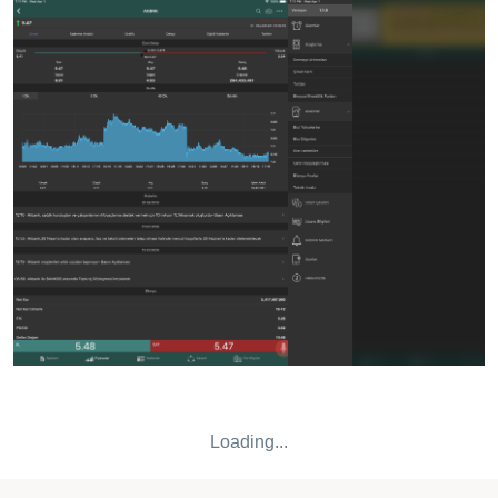
yükselen/düşen/hacimliler -Bilanço analizi, sermaye
arttrımları, twitter yorumları -Tradingview destekli grafiklerle
teknik analiz -Fiyat ve haber alarmları, ekonomik takvim ve
haberler -Özel emirler(Kar Al/Zarar Durdur, Süreli, Şartlı,
Zincir, Park ve diğer özel emirler) -Portföy bilgilerini detaylı
olarak görüntüleme -Varan hesap makinası ve varantlara
özel menü -Günlük portföy değişimi, trading karı, hisse limit
bilgileri ve viop teminat bilgileri görüntüleme -Emir
ekranlarında limit ve teminat bilgisini işlem anında
görebilme -Hisse, Varant, Vadeli ve Opsiyon için farklı ve
pratik emir giriş ekranları
Loading...