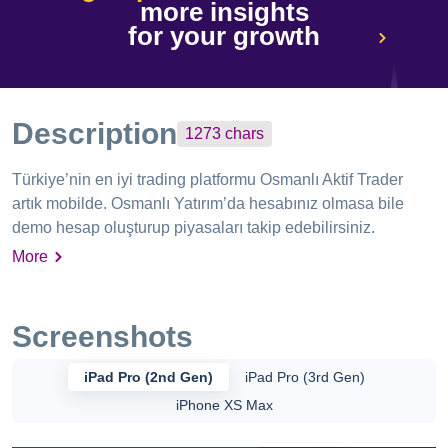
more insights
for your growth
Description
1273
chars
Türkiye’nin en iyi trading platformu Osmanlı Aktif Trader
artık mobilde. Osmanlı Yatırım’da hesabınız olmasa bile
demo hesap oluşturup piyasaları takip edebilirsiniz.
Osmanlı Aktif Trader mobil uygulaması ile
More
yapabilecekleriniz; -Canlı ve derinlikli piyasa izleme
(komisyon, fon, bes karşılığı ücretsiz kullanım imkanı) -Hızlı
al-sat, sıcaklık haritası, sesli komut özelliği ile konuşarak
Screenshots
işlem yapma -Gelişmiş kullanıcı deneyimi: size özel
sayfalar, özelleştirilebilen ayarlar, koyu tema seçeneği -
iPad Pro (2nd Gen)
iPad Pro (3rd Gen)
Filtreleme özelliği ile kolayca varant, vadeli, opsiyon
iPhone XS Max
kontratları bulma -Aracı kurum dağılımı ve kademe
analizleri, derinlik, formasyon analizi,