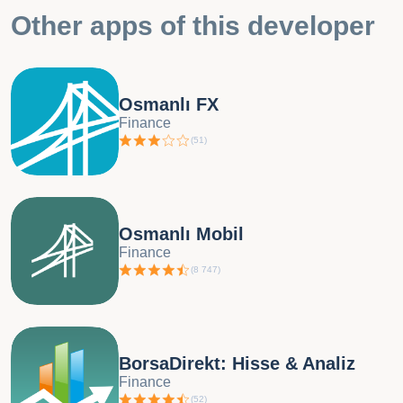
Other apps of this developer
Osmanlı FX
Finance
(
51
)
Osmanlı Mobil
Finance
(
8 747
)
BorsaDirekt: Hisse & Analiz
Finance
(
52
)