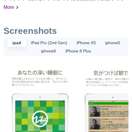
ック音楽と融合しました。 このアプリは、digiart,Inc.の開
More
発による一連の音楽療法アプリから派生した、クラシック
音楽に特化したアプリです。 ------------------------------------------
----------------- （収録曲） --------------------------------------------------
Screenshots
--------- （１）別れの曲 （２）ノクターン第2番 （３）子犬
のワルツ （４）雨だれ （５）ノクターン第8番 （６）ノク
ipad
iPad Pro (2nd Gen)
iPhone 4S
iphone5
ターン第9番 （７）ワルツ第9番 （８）エオリアン・ハー
iphone6
iPhone 8 Plus
プ （９）エチュード Op.25,No.2 （１０）ピアノ協奏曲第1
番 第2楽章 ----------------------------------------------------------- 人体
や心身に影響を及ぼす音に関するさまざまな技術を結集し
た「meditone Core Technology」をもとに、フランス音楽
療法の現場において効果が認められているクラシックの楽
曲を「音色」「速度」「音響」の面から、より高い心理的
効果を得られるトーンに再構築しています。 【音色】 世界
でもほんの僅かしか採掘されない希少な金属のなかから、
打ち鳴らした際に発生するα波が特に高いものを厳選して
作られた特殊な音板によって奏でられる音を採用してお
り、聴く人のココロとカラダに高い浸透率でしみこんでい