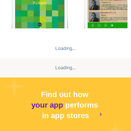
きます。 【速度】 主に神経への影響を考慮して調整が重ね
られています。研究の結果、そうしたトーンには自律神経
失調症やPMS（月経前症候群）などの諸症状の改善・緩和
に役立っているとの声が寄せられています。 【音響】 そう
して新たに生まれ変わったクラシックの楽曲に、「SLEEP
by meditone」でもその効果が高く評価されている
「Binaural Beats」（バイノーラル・ビート）をさらに進
Loading...
化させた「Harmonized Binaural Beat」を組み合わせるこ
とで、一流のプレイヤーによるクラシック音楽の演奏を実
際に耳にするのと同等またはそれ以上のリラックス効果を
Loading...
得ることができます。 また、クラシック音楽には、さまざ
まな心理的効果を獲得するに至るまでの長い歴史や背景が
必ず存在します。各トーンには、それぞれ作曲家について
の解説や元となる楽曲がなぜそのような効果をもたらすの
Find out how
かなどの説明が付いており、クラシック音楽はちょっと…
your app
performs
という方の鑑賞ガイドとして、あるいは小さなお子様に教
育のアイテムとしてもお使いいただくことができます。
in app stores
「Harmonized Binaural Beat」の効果は、ヘッドフォンを
着用して聴くことで飛躍的に高まります。アプリの用途・