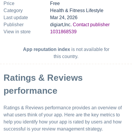
Price
Free
Category
Health & Fitness Lifestyle
Last update
Mar 24, 2026
Publisher
digiart,Inc.
Contact publisher
View in store
1031868539
App reputation index
is not available for
this country.
Ratings & Reviews
performance
Ratings & Reviews performance provides an overview of
what users think of your app. Here are the key metrics to
help you identify how your app is rated by users and how
successful is your review management strategy.