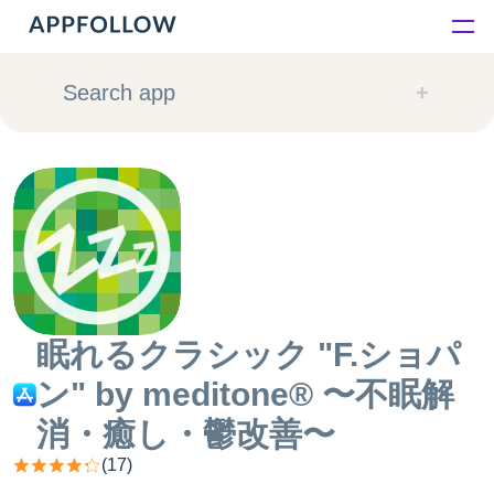
Platform
Search app
Solutions
Consultancy
Customers
Resources
眠れるクラシック "F.ショパ
ン" by meditone® 〜不眠解
Pricing
消・癒し・鬱改善〜
(
17
)