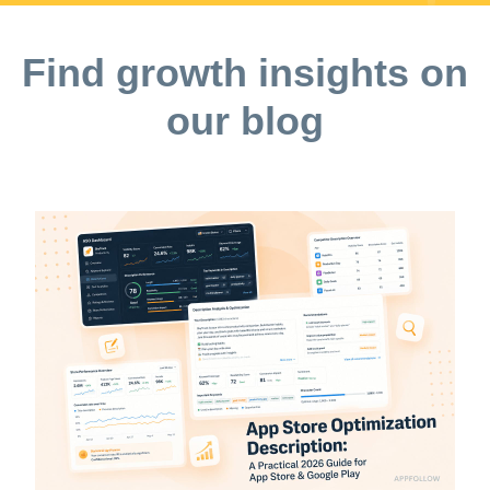
使用環境に応じてお試しください。使用中に、万一気分が
悪くなった場合は、速やかに再生を中止してください。こ
Find growth insights on
のアプリは主に安静時におけるリラックス効果を促すもの
ですので、車の運転中や危険の伴う作業時にはご使用にな
our blog
らないでください。また、iPhone,iPad本体以外で再生させ
た場合（スピーカー付きのDockなど）、必要以上の低周波
音が鳴動し、機器故障の原因となりますのでご注意下さ
い。