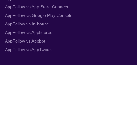
AppFollow vs App Store Connect
AppFollow vs Google Play Console
AppFollow vs In-house
AppFollow vs Appfigures
AppFollow vs Appbot
AppFollow vs AppTweak
Integrations
App Store Connect
Google Play Console
Zendesk
Slack
Trustpilot
Salesforce
Helpshift
More