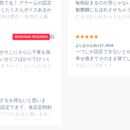
ラームの設定
毎朝起きるのが苦じゃない
かくたくさんボイスあるか
魅魍魎にもほれさせちゃう
外は満点！ 聡美さん最
にもほれられちゃうんだ
RESPONSE REQUIRED
よしなりん
Oct 27, 2016
一つしか設定できないと
がそこにさらに千夜を加
幸せ過ぎてそのまま寝て
いセリフばかりでびっく
てほしいです！！
起きろー！」といったセリ
ようなドキドキするシチ
 設定できるボイスは3つま
流すことを想定したセリ
考案時疲れていたのでしょ
ざるを得ないと思いま
なセリフを設定できた思い
個設定できて、各設定時刻
いアプリになると思います。
ラーム設定時は24時間表
一してください。 ただ