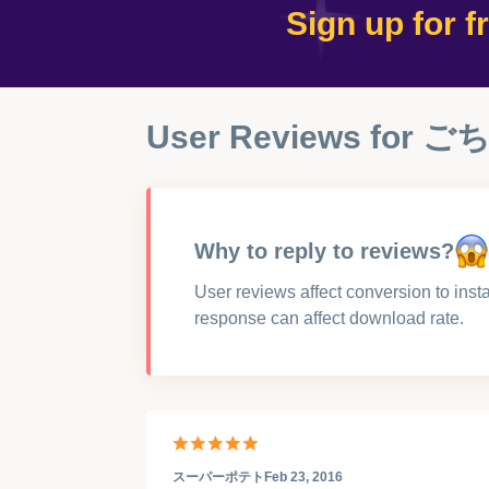
Sign up for f
User Reviews for
ご
Why to reply to reviews?
User reviews affect conversion to insta
response can affect download rate.
スーパーポテト
Feb 23, 2016