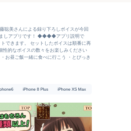
佐藤聡美さんによる録り下ろしボイスが今回
ましアプリです！ ◆◆◆◆アプリ説明で
トできます。 セットしたボイスは順番に再
個性的なボイスの数々をお楽しみください
 ・お昼ご飯一緒に食べに行こう ・とびっき
か？
iphone6
iPhone 8 Plus
iPhone XS Max