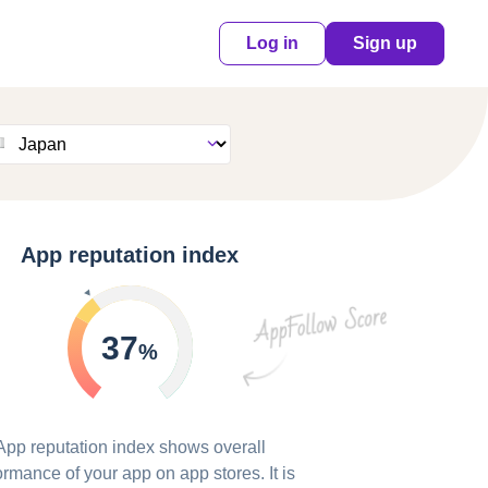
Log in
Sign up
App reputation index
37
%
App reputation index shows overall
ormance of your app on app stores. It is