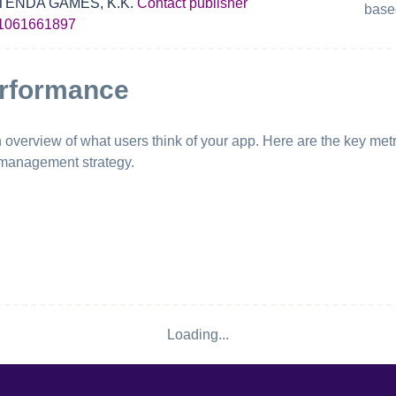
TENDA GAMES, K.K.
Contact publisher
base
1061661897
erformance
erview of what users think of your app. Here are the key metri
 management strategy.
Loading...