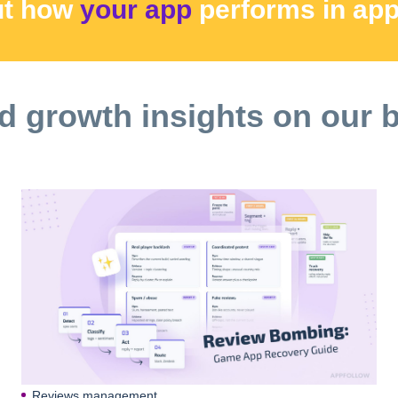
ut how
your app
performs
in ap
d growth insights on our 
Reviews management