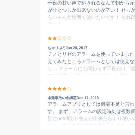
千夜の甘い声で起きれるなんて朝から元気でる！ ア
がひとつしか出来ないのが辛い！ せっ
らいろんな場面で使いたいです！ それ以
高！！
ちゃりぷろ
Jan 28, 2017
チノとリゼのアラームを使っていました
えてみたところアラームとしては使えな
り… アラームにも関わらず千夜だけ「
フは存在せずチノやリゼにあった照れた
ュエーションを思わせるセリフもなく…
でなのに無駄に細かく分けられた続けて
フが多すぎです きっとセリフ担当者は
水難事故の念縛霊
Dec 17, 2018
アラームアプリとしては機能不足と言わ
う 自分が担当者だったらもっとまとも
す。 まず、アラームの設定時刻は複数
ます
別にon/off切り替えが出来たらより良
あと、画面下部は12時間表示なのに、ア
示なのは紛らわしいです。どちらかに統