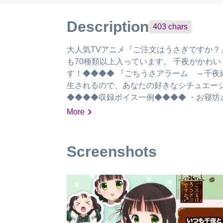
し、全体的には良いのでとりあえず☆4
Description
403
chars
大人気TVアニメ『ご注文はうさぎですか？
も70種類以上入っています。 千夜がかわ
す！◆◆◆◆ 『ごちうさアラーム ～千夜
生されるので、あなたの好きなシチュエー
◆◆◆◆収録ボイス一例◆◆◆◆ ・お寝坊
りの怪談を教えて ・さぁにんにくを巻いて
More
Screenshots