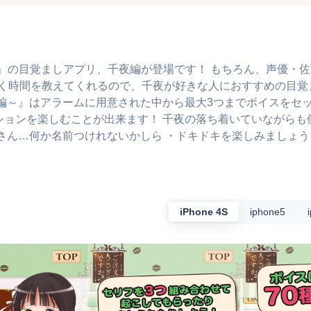
にしておきます。
』の目覚ましアプリ、千夜編が登場です！ もちろん、声優・
いく時間を教えてくれるので、千夜が好きな人におすすめの目覚
編～』はアラームに用意された中から最大3つまでボイスをセッ
ションを楽しむことが出来ます！ 千夜の落ち着いていながらも
さん…何か名前つけれないかしら ・ドキドキを楽しみましょう
梅干しをおへそに… ©Koi・芳文社／ご注文は製作委員会です
iPhone 4S
iphone5