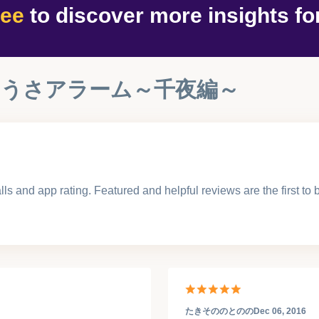
ree
to discover
more insights
fo
ちうさアラーム～千夜編～
lls and app rating. Featured and helpful reviews are the first to
たきそののとのの
Dec 06, 2016