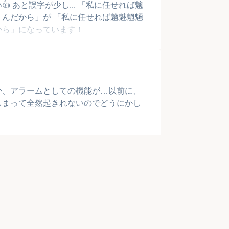
 あと誤字が少し... 「私に任せれば魑
んだから」が 「私に任せれば魑魅魍魎
から」になっています！
か、アラームとしての機能が…以前に、
しまって全然起きれないのでどうにかし