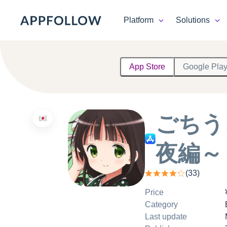
Platform
Solutions
Platform
App Store
Google Pla
Solutions
Consultancy
ごちう
Customers
夜編～
Resources
(
33
)
Pricing
Price
Category
Last update