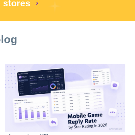
p stores
blog