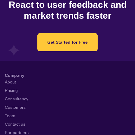
React to user feedback and
立てたい ・就活アプリで配信される就活ニュースを、人気
market trends faster
ベンチャー企業への就職活動に利用したい ・エントリーシ
ートの記入方法や最終面接のコツなど、就職試験に役立つ
情報を知れる就活アプリが欲しい ・一般常識も学べる新卒
就活生専門の就職活動アプリを探している ・就活マッチン
Get Started for Free
グアプリを利用し、自分に向いている職業に就職したい ・
ネット就活に活用できる就活情報が満載のリクルート系ア
プリが欲しい ・就活情報アプリの就職活動日記で、就活生
のリアルな意見を知りたい ・自分に合ったタイプの理系就
活をするため、就活アプリで積極的に就活情報を得たい ・
Company
企業研究に役立つ就活ニュースが無料で読める就活マッチ
About
ングアプリを利用したい ・就活浪人をしているので、就活
Pricing
メールの送り方など一般常識をしっかり学びたい ・新卒採
Consultancy
用に的を絞ったリクルート系アプリで文系就職活動に必要
Customers
な情報を集めたい ・就職試験の対策用に、就活生に人気の
就職アプリを探している ・BIZREACH（ビズリーチ)の就
Team
活アプリで、ネット就活の準備をしたい ・就活生みんなの
Contact us
体験記も読める就活アプリが欲しい ・大学生向けの就活情
For partners