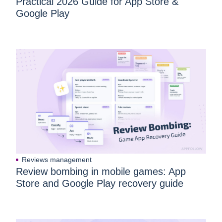
Practical 2026 Guide for App Store &
話を聞き、しっかりと企業研究をしておきたい ・ネットに
Google Play
書いてある会社の評判だけでは分からない通常業務や会議
の様子などを、OB/OGの方々から聴ける就活アプリが欲し
い ・企業説明会に行ったが同じ大学出身の先輩がいなかっ
たので、ビズリーチ・キャンパスを使ってOB/OG訪問を依
頼したい ・オンラインでOB/OGの方と就活についてトーク
できる就活マッチングアプリを使い、有利に就職活動を進
めたい ・外資就活を成功させるために、外資系企業に勤め
ている先輩に就活のやり方やコツを教示してほしい ・短期
インターンシップ中に質問できなかったことを直接OB/OG
に質問したい ・就活まとめ2ch/5chなどの就活掲示板で情
報も得つつ、同じ大学/大学院出身のOB/OGから就活のリア
ルな意見を聴きたい ◇会社説明会や交流会、インターンシ
ップなどに興味がある方◇ ・就活セミナーや会社説明会な
Reviews management
どのイベントに申し込める就職アプリを探している ・通っ
Review bombing in mobile games: App
ている大学内の掲示板に掲載されていない会社説明会に申
Store and Google Play recovery guide
し込みたい ・就職セミナーはもちろん、大手企業の長期イ
ンターンシップ情報を知りたい ・通学中に就職アプリで手
早く合同説明会や企業セミナー、短期インターンシップに