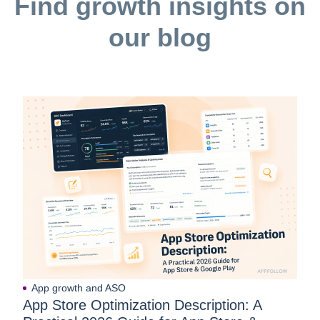
Find growth insights on
語大学/大阪市立大学/慶應義塾大学/大阪大学/京都大学/一橋
our blog
大学/筑波大学/東北大学/中央大学/神戸大学/名古屋工業大学/
立命館大学/横浜国立大学/明治大学/東京理科大学/九州大学/
北海道大学/九州工業大学/立命館アジア太平洋大学/法政大
学/関西大学/学習院大学/滋賀大学/横浜市立大学/国際教養大
学/津田塾大学/日本大学/東洋大学/駒澤大学/専修大学/近畿大
学/甲南大学 ※順不同 ※OB/OGの登録者数や、在学生から
のご要望が多い大学から順次開校され、学生からの訪問依
頼が可能になる予定です。 ◆◆◆「ビズリーチ・キャンパ
ス for student」はこんな方へオススメです！◆◆◆
◇OB/OGに就活の相談をしたい方◇ ・OB/OG訪問を行
い、キャリア選択や就職試験のアドバイスを聴きたい ・就
職セミナーやOB/OG訪問を通じて、多くの就活情報、就活
ニュースを得たい ・大手企業で働いている先輩へOB/OG訪
問をしたい ・リクルーターの方に失礼がないよう、OB/OG
訪問で一般常識を学んでおきたい ・内定をもらうため、
App growth and ASO
OB/OGみんなの意見を聴いて就職試験対策をしっかり行い
App Store Optimization Description: A
たい ・会社訪問や職場訪問と併せて、OB/OGの方に個別で