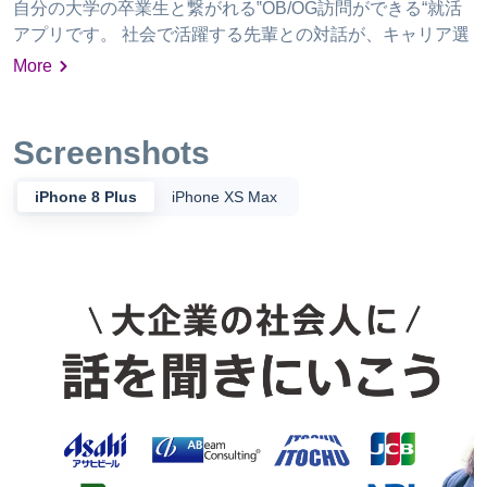
自分の大学の卒業生と繋がれる‟OB/OG訪問ができる“就活
アプリです。 社会で活躍する先輩との対話が、キャリア選
択の手がかりになります。 ◆◆◆ビズリーチ・キャンパス
More
の特徴◆◆◆ ＜幅広い職種のOB/OGが在籍＞ 大企業、ベ
ンチャー、官公庁の在職者から起業家まで、業界の第一線
で活躍する一流の先輩達から様々なことを学べます。
Screenshots
OB/OG訪問や社会人との交流イベントなど、話を聴ける機
会を豊富にご用意しています。 ＜大学別ネットワーク＞ 自
iPhone 8 Plus
iPhone XS Max
分の大学を登録するだけで、同じ大学、同じゼミなど、共
通のバックグラウンドを持つ先輩達と繋がることができま
す。 ＜キャリア選択に役立つ情報を多数掲載＞ 企業情報や
ニュース記事、就活体験記など、明日からの就職活動にす
ぐに活かせる情報が満載です。 ◆◆◆ビズリーチ・キャン
パスの機能◆◆◆ ①OB/OGとの『オンライン面談機能』
面談をオンラインで行うことで、居住地が離れている
OB/OGに訪問を申し込んだり、効率的にOB/OG訪問を行う
ことができます。 ②OB/OG訪問の依頼 興味がある業界の
OB/OGを「職種」「業種」「フリーワード」で検索し、そ
のまま訪問を依頼できます。 ※一般のOB/OGと内定者はオ