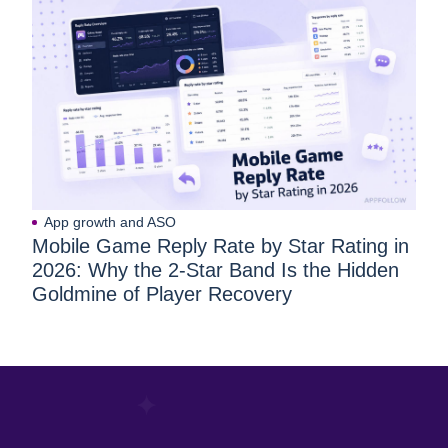
申し込みたい ・夏インターンシップに参加し、就職する企
業を定めておきたい ・他就活サイトや本には掲載されてい
ない、BIZREACH（ビズリーチ）が開催するキャリアイベ
ントに参加し、キャリア相談したい ・志望企業の企業説明
会や長期インターンシップ、採用イベントに参加し、採用
試験に役立てたい ・企業訪問する会社を選ぶため、合同説
明会で企業の方の話を聴きたい ・会社説明会や職場訪問な
どの就職活動に必要な企業情報を詳しく知れる就活アプリ
を探している ・職業適性診断で自分に合った職業Typeがわ
App growth and ASO
かったので、さっそく企業訪問先を選びたい ・夏インター
Mobile Game Reply Rate by Star Rating in
ンシップに参加して、会議の見学等もしてみたい ・企業セ
2026: Why the 2-Star Band Is the Hidden
ミナーや採用イベント、会社説明会などの就活情報を得ら
Goldmine of Player Recovery
れるアプリが欲しい ・インターンシップから本選考までの
情報を集めたい ・会社訪問や職場訪問をして、求められて
いる人材を理解し、就職試験に活かしたい ・就活エージェ
ントに任せきりでなく、自ら就活説明会などへ積極的に参
加したい ◇企業の情報や就活ニュース、就活体験記などか
ら就職活動の情報を得たい方◇ ・内々定をもらった大学生
の就職活動日記やOB訪問レポートを閲覧し、文系就活に役