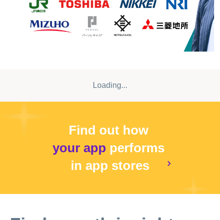
ンライン面談での訪問に限らせて頂きます。 ③交流会やキ
ャリアイベント、インターンシップへの申し込み ビズリー
チ・キャンパスの運営事務局が企画したイベントへ申し込
むことができます。 また、企業が開催しているイベントや
インターンシップへも、申し込み可能です。 ④企業ごとの
フォロー機能 気になる企業をフォローすることで、企業が
開催するイベントやニュース記事をいち早くチェックでき
Loading...
ます。 ⑤OB/OG訪問レポートや就活体験記の閲覧 実際に
訪問を終えた人の感想から、「具体的にどんな話が聴ける
のか」「どんな質問を用意すればよいか」などを知ること
ができます。 ⑥企業/業界のニュースの閲覧 志望する企業/
Find out how
業界のニュース記事を読むことで、業界への理解が深まり
your app
performs
ます。 ⑦自己分析の促進 自分の長所、短所を可視化できる
『自己分析・適正検査』機能や、 プロフィール画面でキャ
in app stores
リアの価値観を入力することで、自己分析にも活用できま
す。 ◆◆◆開校大学名一覧◆◆◆ 早稲田大学/東京工業大
学/東京大学/上智大学/東京都立大学（旧 首都大学東京）/同
志社大学/青山学院大学/関西学院大学/国際基督教大学/千葉
大学/立教大学/大阪府立大学/広島大学/名古屋大学/東京外国