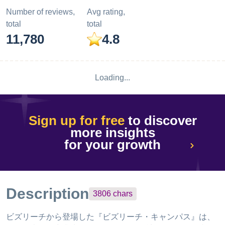
Number of reviews,
Avg rating,
total
total
11,780
4.8
Loading...
Sign up for free
to discover
more insights
for your growth
Description
3806
chars
ビズリーチから登場した『ビズリーチ・キャンパス』は、