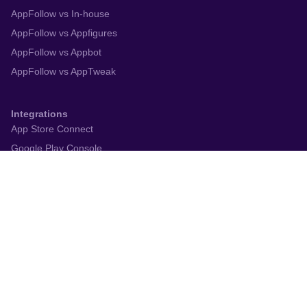
AppFollow vs In-house
AppFollow vs Appfigures
AppFollow vs Appbot
AppFollow vs AppTweak
Integrations
App Store Connect
Google Play Console
Zendesk
Slack
Trustpilot
Salesforce
Helpshift
More