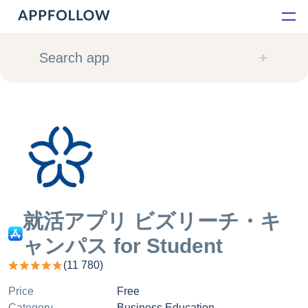
Platform
Search app
Solutions
Consultancy
Customers
Resources
就活アプリ ビズリーチ・キ
ャンパス for Student
Pricing
(
11 780
)
Price
Free
Category
Business Education