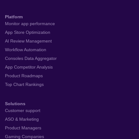
報が多数掲載されている就職アプリを探している ・外資就
活に活かせる就職ニュースや一般常識が学べる就活アプリ
Platform
が欲しい ・就活セミナーや企業説明会、合同説明会などの
Monitor app performance
就活ニュースが豊富な新卒向けのリクルート系アプリを利
用したい ◇その他、こんな方にもおすすめです◇ ・卒業し
App Store Optimization
た先輩にOB/OG訪問を依頼できる就活アプリを探している
AI Review Management
・文系就活の就活浪人中なので、就活テストで行う作文対
Workflow Automation
策の情報を集めておきたい ・ベンチャー企業のインターン
Consoles Data Aggregator
シップに参加し、自分の長所/短所を把握したい ・企業から
App Competitor Analysis
スカウトされるのを待つだけでなく、自発的にインターン
Product Roadmaps
シップなどに申し込みたい ・Zoomのように、オンライン
面談でOB/OGの顔を見ながらトークできる就活アプリを使
Top Chart Rankings
ってみたい ・新卒採用に特化した就活アプリで春インター
ンシップに申し込みたい ・外資系企業への就職活動で
Solutions
OB/OG訪問する際に失礼がないように、就活ルールや一般
Customer support
常識を学んでおきたい ・総合商社に勤めている理系のオー
ASO & Marketing
ビーオージーとトークできる就活マッチングアプリが欲し
Product Managers
い ・理系就活を行う就活生にマッチした夏インターンシッ
プ先を探している ・大学の先輩にOB/OG訪問を依頼できる
Gaming Companies