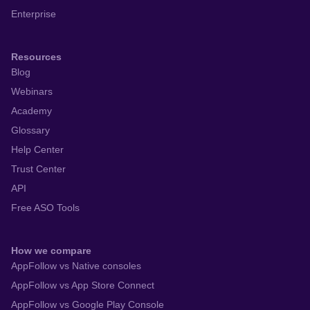
就活生向けの就職アプリが欲しい ・学歴別で掲載されてい
Enterprise
る人気就職先ランキング上位の企業に就職したいので、と
にかく就活情報を集めたい ・就活アプリを有効活用し、早
Resources
めに内々定をもらいたい ・春インターンシップから冬イン
Blog
ターンシップの時期まで、一年中活用できる就活アプリを
Webinars
探している ・就活ルールが廃止された後も通用する、賢い
理系就活のやり方を知りたい
Academy
Glossary
Help Center
Trust Center
API
Free ASO Tools
How we compare
AppFollow vs Native consoles
AppFollow vs App Store Connect
AppFollow vs Google Play Console