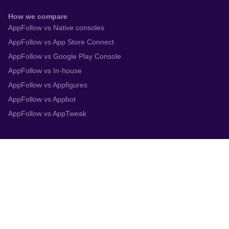
How we compare
AppFollow vs Native consoles
AppFollow vs App Store Connect
AppFollow vs Google Play Console
AppFollow vs In-house
AppFollow vs Appfigures
AppFollow vs Appbot
AppFollow vs AppTweak
Integrations
App Store Connect
Google Play Console
Zendesk
Slack
Trustpilot
Salesforce