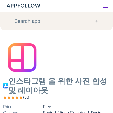
Platform
Search app
Solutions
Consultancy
Customers
Resources
인스타그램 을 위한 사진 합성
및 레이아웃
Pricing
(
38
)
Price
Free
Category
Photo & Video Graphics & Design