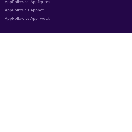
AppFollow vs Appfigures
AppFollow vs Appbot
AppFollow vs AppTweak
Integrations
App Store Connect
Google Play Console
Zendesk
Slack
Trustpilot
Salesforce
Helpshift
More
System status
Terms
Privacy policy