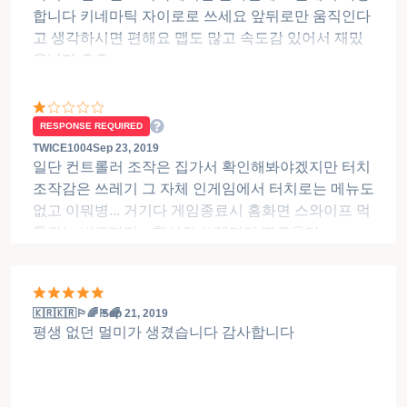
합니다 키네마틱 자이로로 쓰세요 앞뒤로만 움직인다
고 생각하시면 편해요 맵도 많고 속도감 있어서 재밌
읍니다 호호
RESPONSE REQUIRED
TWICE1004
Sep 23, 2019
일단 컨트롤러 조작은 집가서 확인해봐야겠지만 터치
조작감은 쓰레기 그 자체 인게임에서 터치로는 메뉴도
없고 이뭐병... 거기다 게임종료시 홈화면 스와이프 먹
통되는 버그까지... 환상의 쓰레기가 따로읎다
🇰🇷🇰🇷🏳️‍🌈🏳️‍🌈
Sep 21, 2019
평생 없던 멀미가 생겼습니다 감사합니다