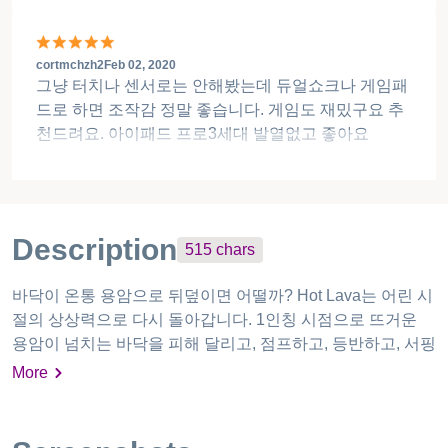
cortmchzh2
Feb 02, 2020
그냥 터치나 센서로는 안해봤는데 듀얼쇼크나 게임패
드로 하면 조작감 정말 좋습니다. 게임도 재밌구요 추
천드려요. 아이패드 프로3세대 발열없고 좋아요
Description
515
chars
바닥이 온통 용암으로 뒤덮이면 어떨까? Hot Lava는 어린 시
절의 상상력으로 다시 돌아갑니다. 1인칭 시점으로 뜨거운
용암이 넘치는 바닥을 피해 달리고, 점프하고, 등반하고, 서핑
하세요. 진한 향수를 느끼며 흥분, 기쁨, 혼돈의 순간을 다시
More
떠올려보세요. 혼자 탐험하거나 친구와 함께할 수 있습니다.
기술과 독창성의 게임이니까, 모든 기술을 사용해 기다리고
있는 위험한 장애물을 정복하세요. 무엇을 하든… 바닥에 발