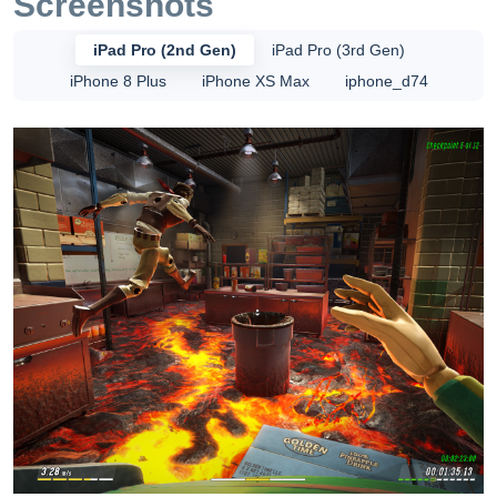
Screenshots
이 닿으면 안됩니다! 특징 함께 플레이하기: 드롭인-드롭아웃
멀티플레이어로 최대 4인까지 도전적인 세계를 정복하세요.
iPad Pro (2nd Gen)
iPad Pro (3rd Gen)
가로지르기: 용암이 가득한 세계에서 1인칭 시점으로 달리
iPhone 8 Plus
iPhone XS Max
iphone_d74
고, 점프하고, 등반하고, 매달리고, 부스트하고, 서핑하세요.
완벽하게 움직이려면 노력과 스킬이 필요합니다. 탐험: 어린
시절의 향수로 가득 찬 상상의 세계. 경쟁: 친구 순위표에서
이기기 위해 지름길을 이용하고 빠르게 움직이세요. 회피: 용
암, 유독한 폐기물, 바닥 없는 구덩이, 분쇄기. 구석구석에 위
험이 있어요.