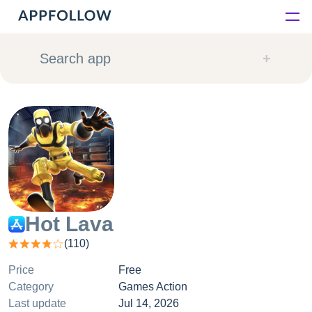
Platform
Search app
Solutions
Consultancy
Customers
Resources
Hot Lava
(
110
)
Pricing
Price
Free
Category
Games Action
Last update
Jul 14, 2026