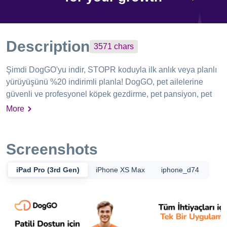
Description
3571
chars
Şimdi DogGO'yu indir, STOPR koduyla ilk anlık veya planlı
yürüyüşünü %20 indirimli planla! DogGO, pet ailelerine
güvenli ve profesyonel köpek gezdirme, pet pansiyon, pet
otel rezervasyon hizmetleri sunan kontrollü bir pazar yeri
More
uygulamasıdır. DogGO'da gezdirici ve bakıcılar, teorik ve
pratik eğitimden geçerek quiz ve gözlem aşamalarıyla
değerlendirilir. Uygun görülürse, sınıflandırılarak sisteme
Screenshots
alınır. DogGO'da başvuruların sadece %10.8'i Walker
olmaya hak kazanmaktadır. DogGO'nun İstanbul'un her
iPad Pro (3rd Gen)
iPhone XS Max
iphone_d74
mahallesinde konumlanmış 15.000'i aşan Walker'ı
bulunmaktadır. DogGO, aynı zamanda Ankara ve İzmir'de
de hizmet vermektedir. DogGO'da gezdirme hizmeti,
köpeğine özel, bire bir sunulur. Yürüyüşler, güvenli DogGO