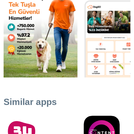
talimatnamesi çerçevesinde gerçekleştirilir; köpeğine özel
şekillenir. Toplu bir gezdirme yapılmaz. Walker, dostuna
fiziksel ve lokasyonel açıdan uygun olacak şekilde
yönlendirilir. Yürüyüşler 30, 45 ve 60 dakika seçenekleriyle
sunulur. Kart bilgilerin Iyzico güvencesinde saklanır,
bilgilerin hiçbir özel veya tüzel kişiye ulaşmaz. Yürüyüş
talebi esnasında bir ücret ödenmez. Yürüyüş ve bakım
hizmetinin ücreti, Walker veya bakıcıyla eşleştirilip, hizmet
veren tarafından hizmet sistem üzerinden onaylandığında
çekilir. Bu şekilde, verilmeyen hizmetin bedeli tazmin
edilmemektedir. DogGO'nun gezdirme hizmetinde; -
Eşleşen Walker'ın profilini inceleyebilir, uygulamadan
kendisine ulaşabilirsin. - Köpeğini haritadan takip edebilir,
nerede olduğunu anbean görebilirsin. - Çiş, kaka
Similar apps
bildirimlerini alır; tuvaletini yaptığı yerleri inceleyebilirsin. -
Gezdirmeden istediğin kadar fotoğrafı sistem üzerinden
alabilirsin. - Yürüyüş bitiminde, yürüyüş raporunu görebilir;
kat ettiği mesafeyi, rotayı ve çiş kaka raporunu
inceleyebilirsin. - Walkerlarını puanlayabilir, favorilere