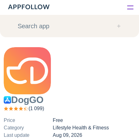
Platform
Search app
Solutions
Consultancy
Customers
Resources
DogGO
(
1 099
)
Pricing
Price
Free
Category
Lifestyle Health & Fitness
Last update
Aug 09, 2026