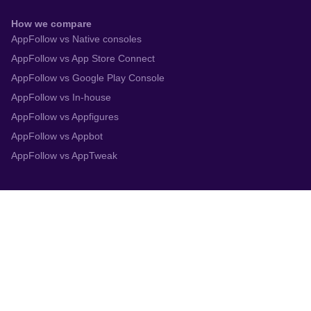
How we compare
AppFollow vs Native consoles
AppFollow vs App Store Connect
AppFollow vs Google Play Console
AppFollow vs In-house
AppFollow vs Appfigures
AppFollow vs Appbot
AppFollow vs AppTweak
Integrations
App Store Connect
Google Play Console
Zendesk
Slack
Trustpilot